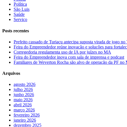
Política
São Luis
Saúde
Serviço
Posts recentes
Prefeito cassado de Turiaçu antecipa suposta virada de jogo 
Feira do Empreendedor reúne inovação e soluções para fortalec
Corregedoria regulamenta uso de IA por juízes no MA
Feira do Empreendedor inova com sala de imprensa e podcast
Familiares de Weverton Rocha são alvo de operação da PF n
Arquivos
agosto 2026
julho 2026
junho 2026
maio 2026
abril 2026
março 2026
fevereiro 2026
janeiro 2026
dezembro 2025