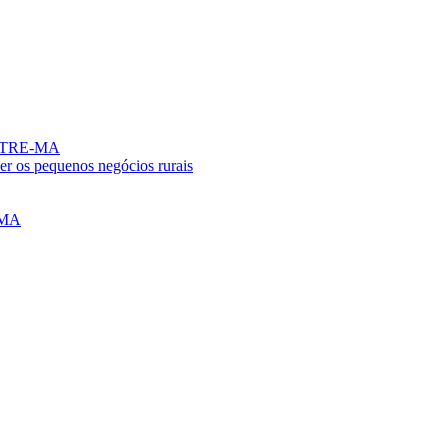
no TRE-MA
er os pequenos negócios rurais
o MA