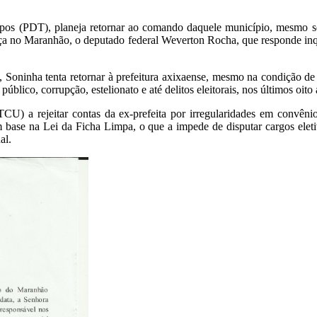
os (PDT), planeja retornar ao comando daquele município, mesmo sen
ança no Maranhão, o deputado federal Weverton Rocha, que responde inq
, Soninha tenta retornar à prefeitura axixaense, mesmo na condição de 
úblico, corrupção, estelionato e até delitos eleitorais, nos últimos oito
TCU) a rejeitar contas da ex-prefeita por irregularidades em convê
om base na Lei da Ficha Limpa, o que a impede de disputar cargos elet
al.