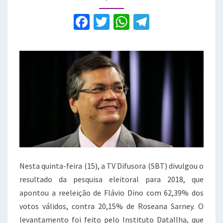
dos
votos
F
T
W
T
a
w
h
el
c
it
at
e
e
te
s
gr
b
r
A
a
o
p
m
o
p
k
Nesta quinta-feira (15), a TV Difusora (SBT) divulgou o
resultado da pesquisa eleitoral para 2018, que
apontou a reeleição de Flávio Dino com 62,39% dos
votos válidos, contra 20,15% de Roseana Sarney. O
levantamento foi feito pelo Instituto DataIlha, que