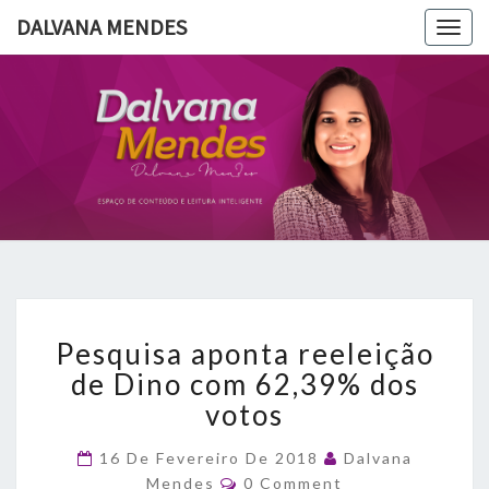
DALVANA MENDES
Togg
navig
DALVANA
Espaço De
Conteúdo
E Leitura
MENDES
Inteligente
Pesquisa
Pesquisa aponta reeleição
aponta
reeleição
de Dino com 62,39% dos
de
votos
Dino
com
16 De Fevereiro De 2018
Dalvana
62,39%
Comments
Mendes
0 Comment