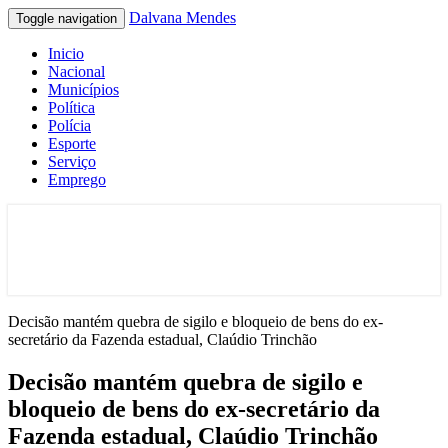
Dalvana Mendes
Toggle navigation
Inicio
Nacional
Municípios
Política
Polícia
Esporte
Serviço
Emprego
Espaço de conteúdo e leitura inteligente
Dalvana Mendes
Decisão mantém quebra de sigilo e bloqueio de bens do ex-
secretário da Fazenda estadual, Claúdio Trinchão
Decisão mantém quebra de sigilo e
bloqueio de bens do ex-secretário da
Fazenda estadual, Claúdio Trinchão