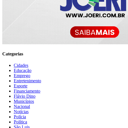
Categorias
Cidades
Educação
Emprego
Entretenimento
Esporte
Financiamento
Flávio Dino
Municípios
Nacional
Notícias
Polícia
Política
São Luis