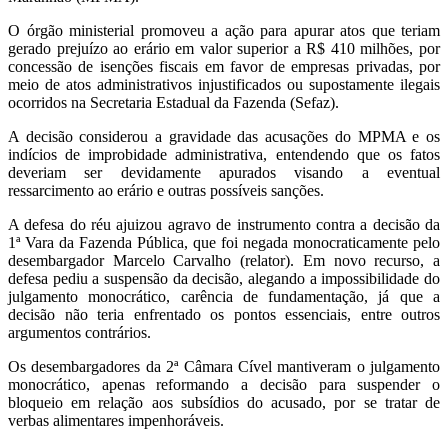
O órgão ministerial promoveu a ação para apurar atos que teriam
gerado prejuízo ao erário em valor superior a R$ 410 milhões, por
concessão de isenções fiscais em favor de empresas privadas, por
meio de atos administrativos injustificados ou supostamente ilegais
ocorridos na Secretaria Estadual da Fazenda (Sefaz).
A decisão considerou a gravidade das acusações do MPMA e os
indícios de improbidade administrativa, entendendo que os fatos
deveriam ser devidamente apurados visando a eventual
ressarcimento ao erário e outras possíveis sanções.
A defesa do réu ajuizou agravo de instrumento contra a decisão da
1ª Vara da Fazenda Pública, que foi negada monocraticamente pelo
desembargador Marcelo Carvalho (relator). Em novo recurso, a
defesa pediu a suspensão da decisão, alegando a impossibilidade do
julgamento monocrático, carência de fundamentação, já que a
decisão não teria enfrentado os pontos essenciais, entre outros
argumentos contrários.
Os desembargadores da 2ª Câmara Cível mantiveram o julgamento
monocrático, apenas reformando a decisão para suspender o
bloqueio em relação aos subsídios do acusado, por se tratar de
verbas alimentares impenhoráveis.