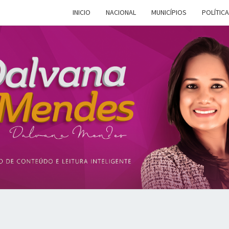
INICIO
NACIONAL
MUNICÍPIOS
POLÍTICA
DALV
Espaço De
Conteúdo E
Leitura
Inteligente
MEN