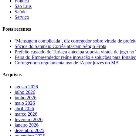
Política
São Luis
Saúde
Serviço
Posts recentes
‘Mensagem complicada’, diz corregedor sobre virada de pref
Sócios do Sampaio Corrêa afastam Sérgio Frota
Prefeito cassado de Turiaçu antecipa suposta virada de jogo 
Feira do Empreendedor reúne inovação e soluções para fortalec
Corregedoria regulamenta uso de IA por juízes no MA
Arquivos
agosto 2026
julho 2026
junho 2026
maio 2026
abril 2026
março 2026
fevereiro 2026
janeiro 2026
dezembro 2025
novembro 2025