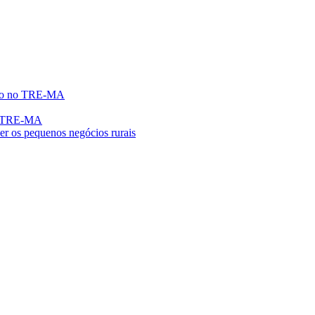
eito no TRE-MA
no TRE-MA
er os pequenos negócios rurais