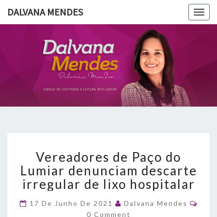
DALVANA MENDES
Togg
navig
DALVANA
Espaço De
Conteúdo
E Leitura
MENDES
Inteligente
Vereadores
Vereadores de Paço do
de
Paço
Lumiar denunciam descarte
do
irregular de lixo hospitalar
Lumiar
denunciam
Com
17 De Junho De 2021
Dalvana Mendes
descarte
0 Comment