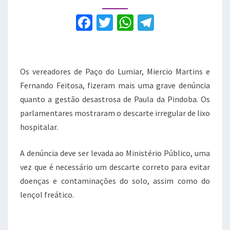
irregular
de
F
T
W
T
lixo
a
w
h
el
hospitalar
c
it
at
e
e
te
s
gr
Os vereadores de Paço do Lumiar, Miercio Martins e
b
r
A
a
Fernando Feitosa, fizeram mais uma grave denúncia
quanto a gestão desastrosa de Paula da Pindoba. Os
o
p
m
parlamentares mostraram o descarte irregular de lixo
o
p
hospitalar.
k
A denúncia deve ser levada ao Ministério Público, uma
vez que é necessário um descarte correto para evitar
doenças e contaminações do solo, assim como do
lençol freático.