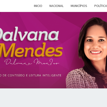
INICIO
NACIONAL
MUNICÍPIOS
POLÍTICA
DALV
Espaço De
Conteúdo E
Leitura
Inteligente
MEN