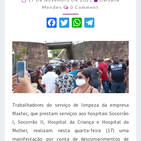
hospitais
Comments
Mendes
0 Comment
municipais
de
F
T
W
T
São
a
Luis
w
h
el
c
it
at
e
e
te
s
gr
b
r
A
a
o
p
m
o
p
k
Trabalhadores do serviço de limpeza da empresa
Maxtec, que prestam serviços aos hospitais Socorrão
I, Socorrão II, Hospital da Criança e Hospital da
Mulher, realizam nesta quarta-feira (17) uma
manifestação por conta de descumprimentos de