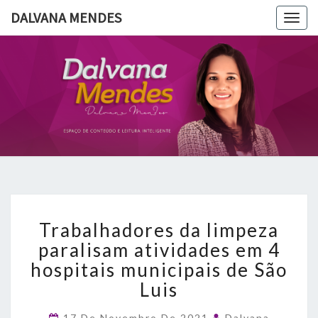
DALVANA MENDES
Togg
navig
DALVANA
Espaço De
Conteúdo
E Leitura
MENDES
Inteligente
Trabalhadores
Trabalhadores da limpeza
da
limpeza
paralisam atividades em 4
paralisam
hospitais municipais de São
atividades
Luis
em
4
17 De Novembro De 2021
Dalvana