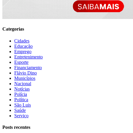
Categorias
Cidades
Educação
Emprego
Entretenimento
Esporte
Financiamento
Flávio Dino
Municípios
Nacional
Notícias
Polícia
Política
São Luis
Saúde
Serviço
Posts recentes