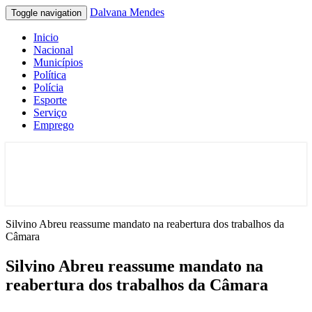
Dalvana Mendes
Toggle navigation
Inicio
Nacional
Municípios
Política
Polícia
Esporte
Serviço
Emprego
Espaço de conteúdo e leitura inteligente
Dalvana Mendes
Silvino Abreu reassume mandato na reabertura dos trabalhos da
Câmara
Silvino Abreu reassume mandato na
reabertura dos trabalhos da Câmara