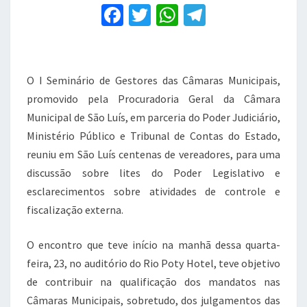
controle
F
T
W
T
e
a
fiscalização
w
h
el
c
it
at
e
e
te
s
gr
O I Seminário de Gestores das Câmaras Municipais,
b
r
A
a
promovido pela Procuradoria Geral da Câmara
Municipal de São Luís, em parceria do Poder Judiciário,
o
p
m
Ministério Público e Tribunal de Contas do Estado,
o
p
reuniu em São Luís centenas de vereadores, para uma
k
discussão sobre lites do Poder Legislativo e
esclarecimentos sobre atividades de controle e
fiscalização externa.
O encontro que teve início na manhã dessa quarta-
feira, 23, no auditório do Rio Poty Hotel, teve objetivo
de contribuir na qualificação dos mandatos nas
Câmaras Municipais, sobretudo, dos julgamentos das