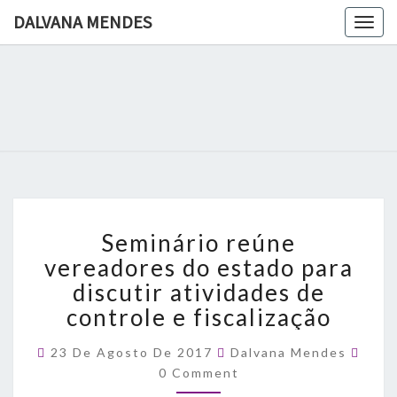
DALVANA MENDES
Togg
navig
DALVANA
Espaço De
Conteúdo
E Leitura
MENDES
Inteligente
Seminário
Seminário reúne
reúne
vereadores
vereadores do estado para
do
discutir atividades de
estado
controle e fiscalização
para
discutir
Comm
23 De Agosto De 2017
Dalvana Mendes
atividades
0 Comment
de