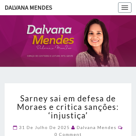
DALVANA MENDES
Togg
navig
DALVANA
Espaço De
Conteúdo
E Leitura
MENDES
Inteligente
Sarney
Sarney sai em defesa de
sai
em
Moraes e critica sanções:
defesa
‘injustiça’
de
Moraes
Comm
31 De Julho De 2025
Dalvana Mendes
e
0 Comment