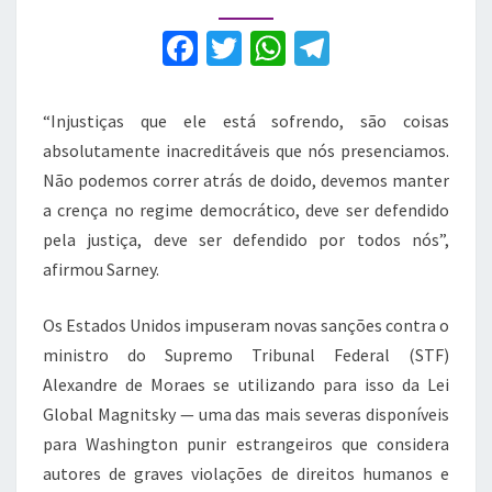
critica
sanções:
F
T
W
T
‘injustiça’
a
w
h
el
c
it
at
e
“Injustiças que ele está sofrendo, são coisas
e
te
s
gr
absolutamente inacreditáveis que nós presenciamos.
b
r
A
a
Não podemos correr atrás de doido, devemos manter
a crença no regime democrático, deve ser defendido
o
p
m
pela justiça, deve ser defendido por todos nós”,
o
p
afirmou Sarney.
k
Os Estados Unidos impuseram novas sanções contra o
ministro do Supremo Tribunal Federal (STF)
Alexandre de Moraes se utilizando para isso da Lei
Global Magnitsky — uma das mais severas disponíveis
para Washington punir estrangeiros que considera
autores de graves violações de direitos humanos e