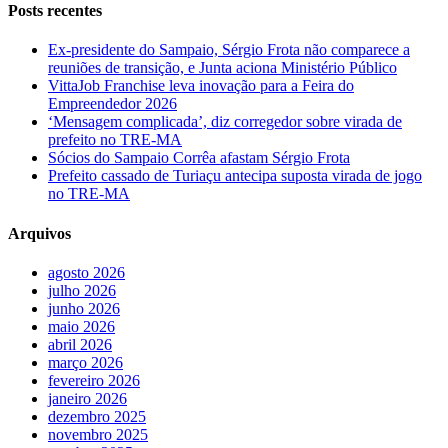
Posts recentes
Ex-presidente do Sampaio, Sérgio Frota não comparece a
reuniões de transição, e Junta aciona Ministério Público
VittaJob Franchise leva inovação para a Feira do
Empreendedor 2026
‘Mensagem complicada’, diz corregedor sobre virada de
prefeito no TRE-MA
Sócios do Sampaio Corrêa afastam Sérgio Frota
Prefeito cassado de Turiaçu antecipa suposta virada de jogo
no TRE-MA
Arquivos
agosto 2026
julho 2026
junho 2026
maio 2026
abril 2026
março 2026
fevereiro 2026
janeiro 2026
dezembro 2025
novembro 2025