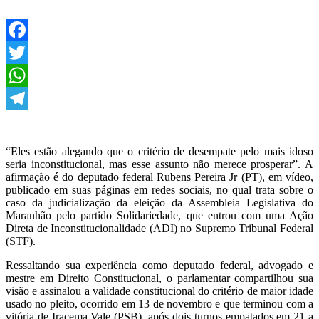
que
questiona
no
STF
a
Facebook
eleição
Twitter
da
Alema
WhatsApp
não
deve
Telegram
prosperar
“Eles estão alegando que o critério de desempate pelo mais idoso
seria inconstitucional, mas esse assunto não merece prosperar”. A
afirmação é do deputado federal Rubens Pereira Jr (PT), em vídeo,
publicado em suas páginas em redes sociais, no qual trata sobre o
caso da judicialização da eleição da Assembleia Legislativa do
Maranhão pelo partido Solidariedade, que entrou com uma Ação
Direta de Inconstitucionalidade (ADI) no Supremo Tribunal Federal
(STF).
Ressaltando sua experiência como deputado federal, advogado e
mestre em Direito Constitucional, o parlamentar compartilhou sua
visão e assinalou a validade constitucional do critério de maior idade
usado no pleito, ocorrido em 13 de novembro e que terminou com a
vitória de Iracema Vale (PSB), após dois turnos empatados em 21 a