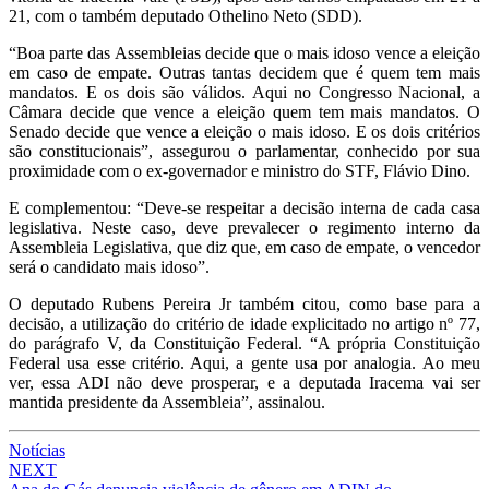
21, com o também deputado Othelino Neto (SDD).
“Boa parte das Assembleias decide que o mais idoso vence a eleição
em caso de empate. Outras tantas decidem que é quem tem mais
mandatos. E os dois são válidos. Aqui no Congresso Nacional, a
Câmara decide que vence a eleição quem tem mais mandatos. O
Senado decide que vence a eleição o mais idoso. E os dois critérios
são constitucionais”, assegurou o parlamentar, conhecido por sua
proximidade com o ex-governador e ministro do STF, Flávio Dino.
E complementou: “Deve-se respeitar a decisão interna de cada casa
legislativa. Neste caso, deve prevalecer o regimento interno da
Assembleia Legislativa, que diz que, em caso de empate, o vencedor
será o candidato mais idoso”.
O deputado Rubens Pereira Jr também citou, como base para a
decisão, a utilização do critério de idade explicitado no artigo nº 77,
do parágrafo V, da Constituição Federal. “A própria Constituição
Federal usa esse critério. Aqui, a gente usa por analogia. Ao meu
ver, essa ADI não deve prosperar, e a deputada Iracema vai ser
mantida presidente da Assembleia”, assinalou.
Notícias
Post
NEXT