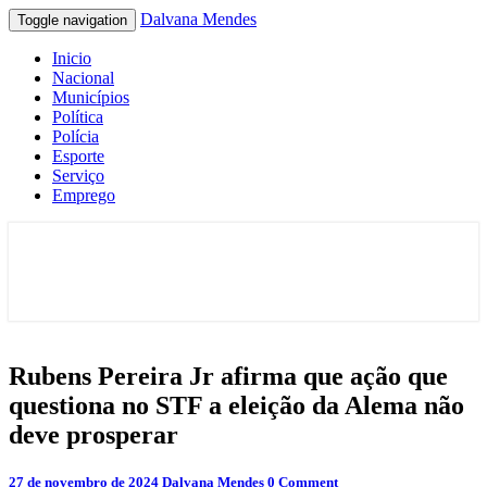
Dalvana Mendes
Toggle navigation
Inicio
Nacional
Municípios
Política
Polícia
Esporte
Serviço
Emprego
Espaço de conteúdo e leitura inteligente
Dalvana Mendes
Rubens
Rubens Pereira Jr afirma que ação que
Pereira
questiona no STF a eleição da Alema não
Jr
afirma
deve prosperar
que
ação
Comments
27 de novembro de 2024
Dalvana Mendes
0 Comment