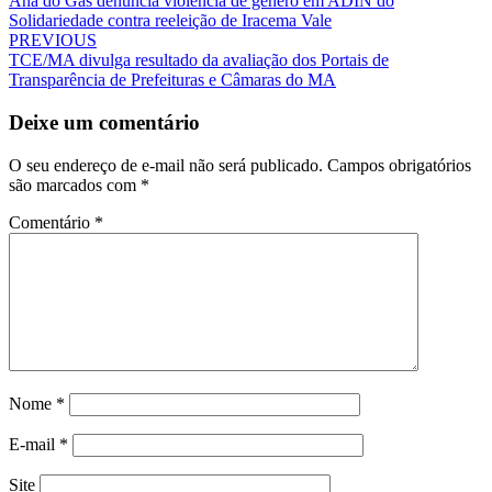
Ana do Gás denuncia violência de gênero em ADIN do
navigation
Solidariedade contra reeleição de Iracema Vale
PREVIOUS
TCE/MA divulga resultado da avaliação dos Portais de
Transparência de Prefeituras e Câmaras do MA
Deixe um comentário
O seu endereço de e-mail não será publicado.
Campos obrigatórios
são marcados com
*
Comentário
*
Nome
*
E-mail
*
Site