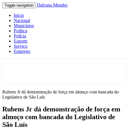
Dalvana Mendes
Toggle navigation
Inicio
Nacional
Municípios
Política
Polícia
Esporte
Serviço
Emprego
Espaço de conteúdo e leitura inteligente
Dalvana Mendes
Rubens Jr dá demonstração de força em almoço com bancada do
Legislativo de São Luís
Rubens Jr dá demonstração de força em
almoço com bancada do Legislativo de
São Luís