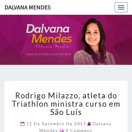
DALVANA MENDES
Togg
navig
DALVANA
Espaço De
Conteúdo
E Leitura
MENDES
Inteligente
Rodrigo
Rodrigo Milazzo, atleta do
Milazzo,
atleta
Triathlon ministra curso em
do
São Luís
Triathlon
ministra
11 De Setembro De 2017
Dalvana
curso
Comments
Mendes
0 Comment