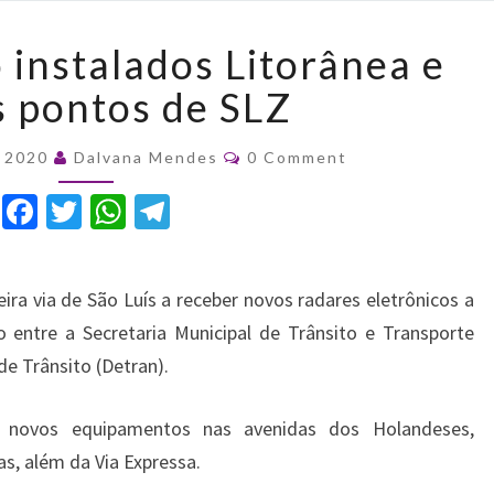
Radares
 instalados Litorânea e
serão
instalados
s pontos de SLZ
Litorânea
e
Comments
e 2020
Dalvana Mendes
0 Comment
outros
pontos
F
T
W
T
de
a
w
h
el
SLZ
c
it
at
e
ira via de São Luís a receber novos radares eletrônicos a
e
te
s
gr
 entre a Secretaria Municipal de Trânsito e Transporte
b
r
A
a
e Trânsito (Detran).
o
p
m
o
p
s novos equipamentos nas avenidas dos Holandeses,
k
s, além da Via Expressa.