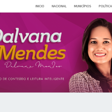
INICIO
NACIONAL
MUNICÍPIOS
POLÍTICA
DALV
Espaço De
Conteúdo E
Leitura
Inteligente
MEN