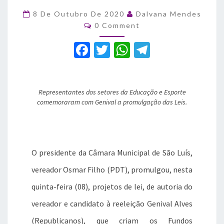
Fundos
de
8 De Outubro De 2020
Dalvana Mendes
Comments
Incentivo
0 Comment
ao
F
T
W
T
Esporte
e
a
w
h
el
Escolas
c
it
at
e
Comunitárias
de
Representantes dos setores da Educação e Esporte
e
te
s
gr
São
comemoraram com Genival a promulgação das Leis.
b
r
A
a
Luís
o
p
m
o
p
O presidente da Câmara Municipal de São Luís,
k
vereador Osmar Filho (PDT), promulgou, nesta
quinta-feira (08), projetos de lei, de autoria do
vereador e candidato à reeleição Genival Alves
(Republicanos), que criam os Fundos