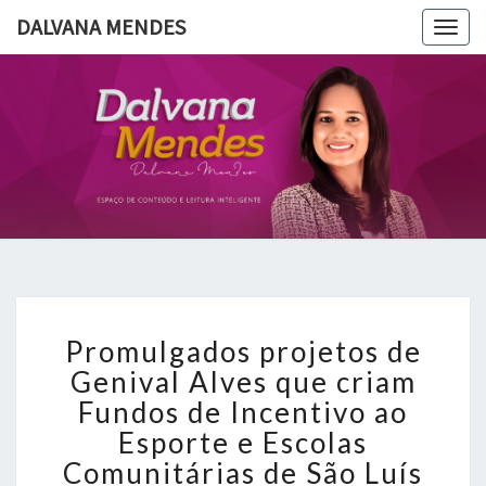
DALVANA MENDES
Togg
navig
DALVANA
Espaço De
Conteúdo
E Leitura
MENDES
Inteligente
Promulgados
Promulgados projetos de
projetos
de
Genival Alves que criam
Genival
Fundos de Incentivo ao
Alves
Esporte e Escolas
que
Comunitárias de São Luís
criam