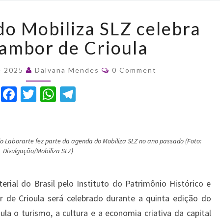
Programação
o Mobiliza SLZ celebra
do
Mobiliza
Tambor de Crioula
SLZ
celebra
Comments
e 2025
Dalvana Mendes
0 Comment
Dia
do
F
T
W
T
Tambor
a
w
h
el
de
c
it
at
e
Crioula
e
te
s
gr
lo Laborarte fez parte da agenda do Mobiliza SLZ no ano passado (Foto:
Divulgação/Mobiliza SLZ)
b
r
A
a
o
p
m
ial do Brasil pelo Instituto do Patrimônio Histórico e
o
p
or de Crioula será celebrado durante a quinta edição do
k
a o turismo, a cultura e a economia criativa da capital