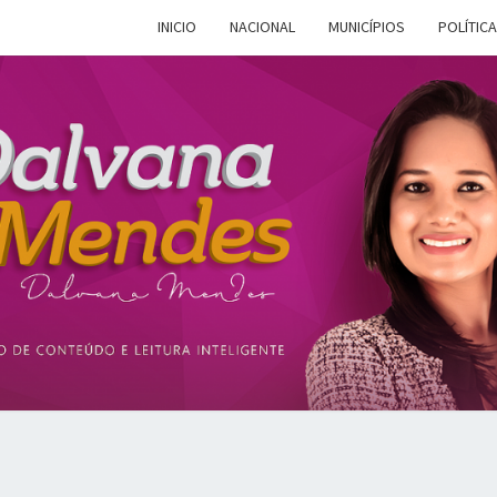
INICIO
NACIONAL
MUNICÍPIOS
POLÍTICA
DALV
Espaço De
Conteúdo E
Leitura
Inteligente
MEN