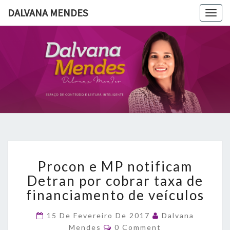
DALVANA MENDES
Togg
navig
DALVANA
Espaço De
Conteúdo
E Leitura
MENDES
Inteligente
Procon
Procon e MP notificam
e
MP
Detran por cobrar taxa de
notificam
financiamento de veículos
Detran
por
15 De Fevereiro De 2017
Dalvana
cobrar
Comments
Mendes
0 Comment