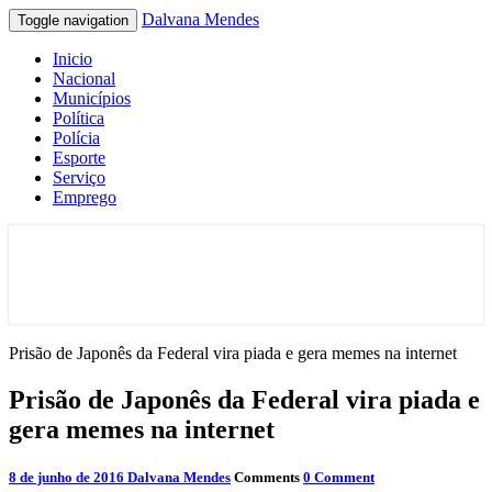
Dalvana Mendes
Toggle navigation
Inicio
Nacional
Municípios
Política
Polícia
Esporte
Serviço
Emprego
Espaço de conteúdo e leitura inteligente
Dalvana Mendes
Prisão de Japonês da Federal vira piada e gera memes na internet
Prisão de Japonês da Federal vira piada e
gera memes na internet
8 de junho de 2016
Dalvana Mendes
Comments
0 Comment