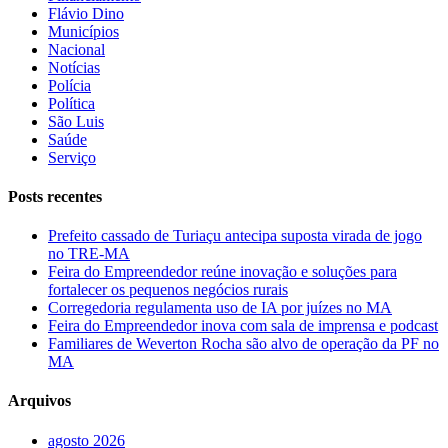
Flávio Dino
Municípios
Nacional
Notícias
Polícia
Política
São Luis
Saúde
Serviço
Posts recentes
Prefeito cassado de Turiaçu antecipa suposta virada de jogo
no TRE-MA
Feira do Empreendedor reúne inovação e soluções para
fortalecer os pequenos negócios rurais
Corregedoria regulamenta uso de IA por juízes no MA
Feira do Empreendedor inova com sala de imprensa e podcast
Familiares de Weverton Rocha são alvo de operação da PF no
MA
Arquivos
agosto 2026