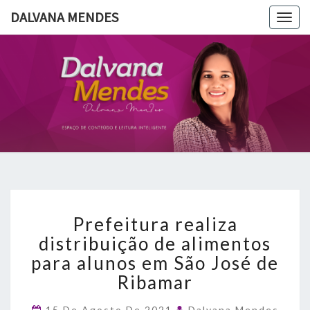
DALVANA MENDES
Togg
navig
DALVANA
Espaço De
Conteúdo
E Leitura
MENDES
Inteligente
Prefeitura
Prefeitura realiza
realiza
distribuição
distribuição de alimentos
de
para alunos em São José de
alimentos
Ribamar
para
alunos
15 De Agosto De 2021
Dalvana Mendes