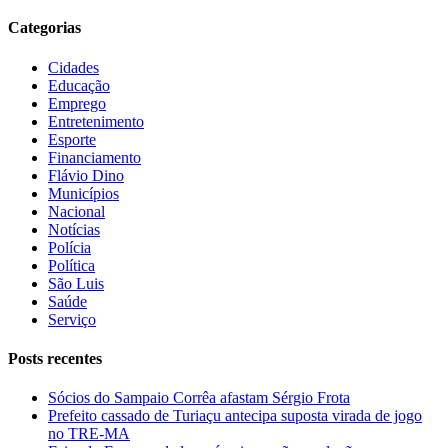
Categorias
Cidades
Educação
Emprego
Entretenimento
Esporte
Financiamento
Flávio Dino
Municípios
Nacional
Notícias
Polícia
Política
São Luis
Saúde
Serviço
Posts recentes
Sócios do Sampaio Corrêa afastam Sérgio Frota
Prefeito cassado de Turiaçu antecipa suposta virada de jogo
no TRE-MA