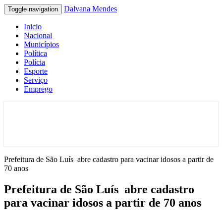
Dalvana Mendes
Toggle navigation
Inicio
Nacional
Municípios
Política
Polícia
Esporte
Serviço
Emprego
Espaço de conteúdo e leitura inteligente
Dalvana Mendes
Prefeitura de São Luís abre cadastro para vacinar idosos a partir de
70 anos
Prefeitura de São Luís abre cadastro
para vacinar idosos a partir de 70 anos