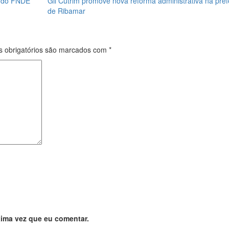
e do FNDE
Gil Cutrim promove nova reforma administrativa na pref
de Ribamar
 obrigatórios são marcados com
*
ima vez que eu comentar.