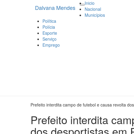
Inicio
Dalvana Mendes
Dalvana Mendes
Espaço de conteúdo e leitura inte
Toggle
Nacional
navigation
Municípios
Política
Polícia
Esporte
Serviço
Emprego
Prefeito interdita campo de futebol e causa revolta do
Prefeito interdita cam
dos desportistas em 