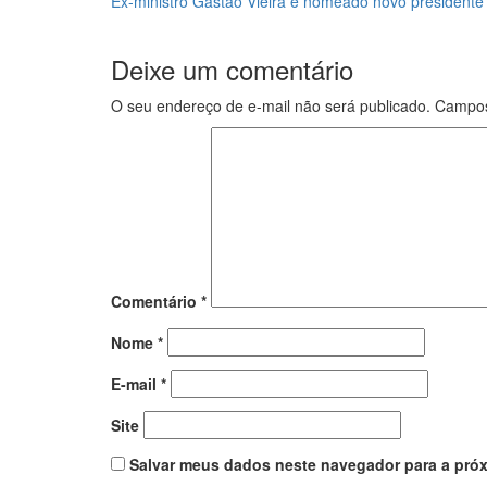
Ex-ministro Gastão Vieira é nomeado novo president
Deixe um comentário
O seu endereço de e-mail não será publicado.
Campos
Comentário
*
Nome
*
E-mail
*
Site
Salvar meus dados neste navegador para a próx