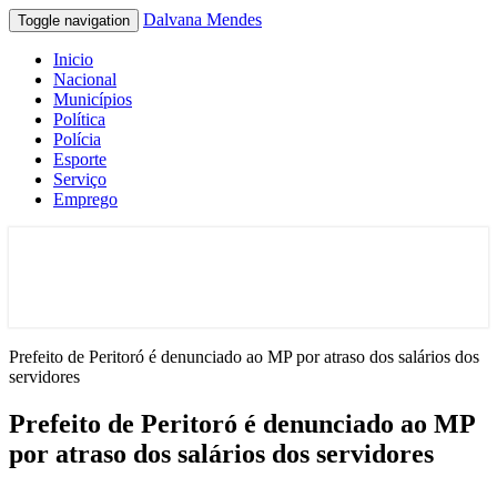
Dalvana Mendes
Toggle navigation
Inicio
Nacional
Municípios
Política
Polícia
Esporte
Serviço
Emprego
Espaço de conteúdo e leitura inteligente
Dalvana Mendes
Prefeito de Peritoró é denunciado ao MP por atraso dos salários dos
servidores
Prefeito de Peritoró é denunciado ao MP
por atraso dos salários dos servidores