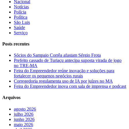
Nacional
Notícias
Polícia
Política
São Luis
Saúde
Serviço
Posts recentes
Sócios do Sampaio Corrêa afastam Sérgio Frota
Prefeito cassado de Turiaçu antecipa suposta virada de jogo
no TRE-MA
Feira do Empreendedor reúne inovação e soluções para
fortalecer os pequenos negócios rurais
Corregedoria regulamenta uso de IA por juízes no MA
Feira do Empreendedor inova com sala de imprensa e podcast
Arquivos
agosto 2026
julho 2026
junho 2026
maio 2026