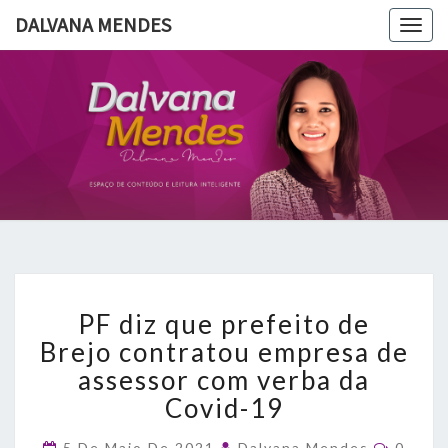
DALVANA MENDES
Togg
navig
DALVANA
Espaço De
Conteúdo
E Leitura
MENDES
Inteligente
PF
PF diz que prefeito de
diz
que
Brejo contratou empresa de
prefeito
assessor com verba da
de
Covid-19
Brejo
contratou
Comme
5 De Maio De 2021
Dalvana Mendes
0