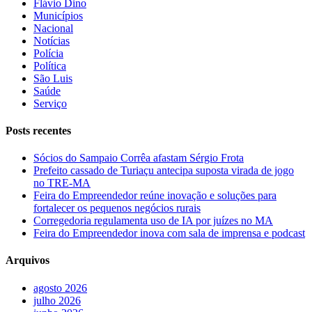
Flávio Dino
Municípios
Nacional
Notícias
Polícia
Política
São Luis
Saúde
Serviço
Posts recentes
Sócios do Sampaio Corrêa afastam Sérgio Frota
Prefeito cassado de Turiaçu antecipa suposta virada de jogo
no TRE-MA
Feira do Empreendedor reúne inovação e soluções para
fortalecer os pequenos negócios rurais
Corregedoria regulamenta uso de IA por juízes no MA
Feira do Empreendedor inova com sala de imprensa e podcast
Arquivos
agosto 2026
julho 2026