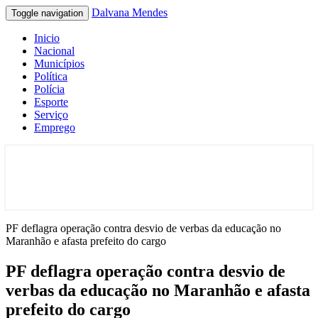
Dalvana Mendes
Toggle navigation
Inicio
Nacional
Municípios
Política
Polícia
Esporte
Serviço
Emprego
Espaço de conteúdo e leitura inteligente
Dalvana Mendes
PF deflagra operação contra desvio de verbas da educação no
Maranhão e afasta prefeito do cargo
PF deflagra operação contra desvio de
verbas da educação no Maranhão e afasta
prefeito do cargo