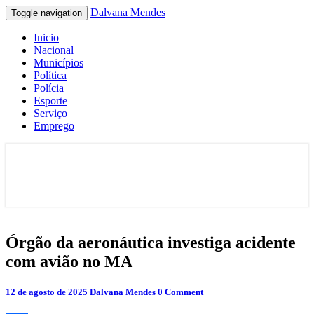
Dalvana Mendes
Toggle navigation
Inicio
Nacional
Municípios
Política
Polícia
Esporte
Serviço
Emprego
Espaço de conteúdo e leitura inteligente
Dalvana Mendes
Órgão
Órgão da aeronáutica investiga acidente
da
com avião no MA
aeronáutica
investiga
acidente
Comments
12 de agosto de 2025
Dalvana Mendes
0 Comment
com