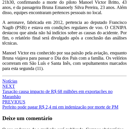
21h30, confirmando a morte do piloto Manoel Victor Britto, 43
anos, e da passageira Bruna Emanoely Silva Pereira, 23 anos. Além
disso, equipes encontraram pertences pessoais no local.
A aeronave, fabricada em 2012, pertencia ao deputado Francisco
Nagib (PSB) e estava em condições regulares de voo. O CENIPA
destacou que ainda não há indícios sobre as causas do acidente. Por
fim, o relatório final será divulgado após a conclusão das análises
técnicas.
Manoel Victor era conhecido por sua paixão pela aviação, enquanto
Bruna viajava para passar o Dia dos Pais com a família. Os velórios
ocorreram em São Luís e Santa Inês, com sepultamentos marcados
para esta segunda (11).
Notícias
Post
NEXT
Taxação causa impacto de R$ 68 milhões em exportações no
navigation
Maranhão
PREVIOUS
Prefeito pode pagar R$ 2,4 mi em indenização por morte de PM
Deixe um comentário