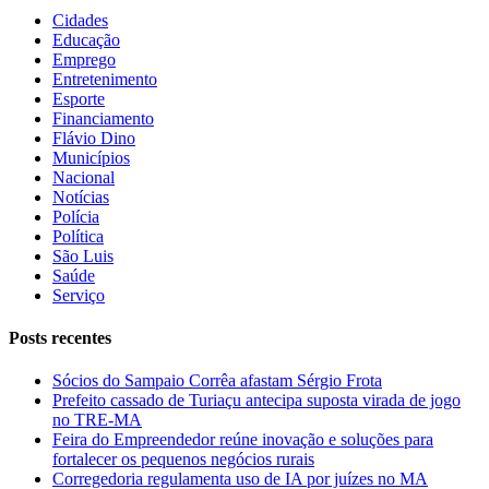
Cidades
Educação
Emprego
Entretenimento
Esporte
Financiamento
Flávio Dino
Municípios
Nacional
Notícias
Polícia
Política
São Luis
Saúde
Serviço
Posts recentes
Sócios do Sampaio Corrêa afastam Sérgio Frota
Prefeito cassado de Turiaçu antecipa suposta virada de jogo
no TRE-MA
Feira do Empreendedor reúne inovação e soluções para
fortalecer os pequenos negócios rurais
Corregedoria regulamenta uso de IA por juízes no MA