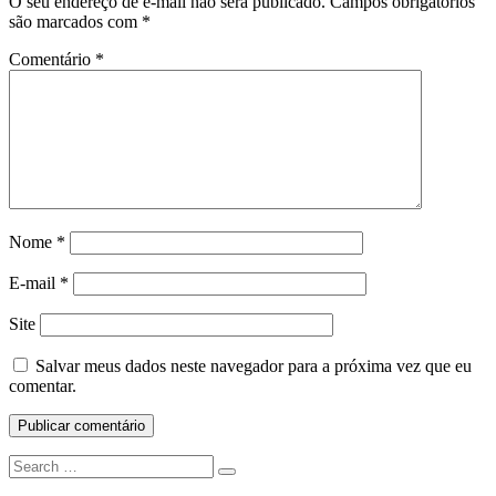
O seu endereço de e-mail não será publicado.
Campos obrigatórios
são marcados com
*
Comentário
*
Nome
*
E-mail
*
Site
Salvar meus dados neste navegador para a próxima vez que eu
comentar.
Search
Search
for: