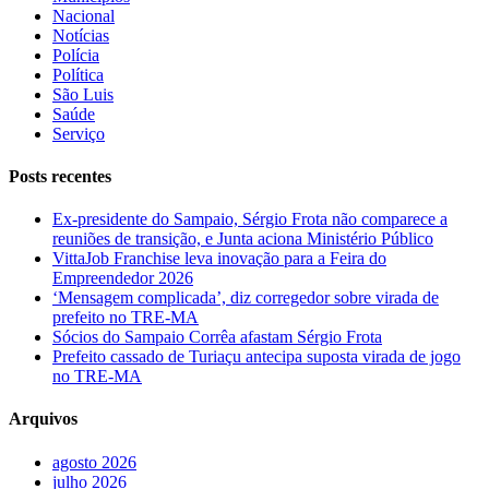
Nacional
Notícias
Polícia
Política
São Luis
Saúde
Serviço
Posts recentes
Ex-presidente do Sampaio, Sérgio Frota não comparece a
reuniões de transição, e Junta aciona Ministério Público
VittaJob Franchise leva inovação para a Feira do
Empreendedor 2026
‘Mensagem complicada’, diz corregedor sobre virada de
prefeito no TRE-MA
Sócios do Sampaio Corrêa afastam Sérgio Frota
Prefeito cassado de Turiaçu antecipa suposta virada de jogo
no TRE-MA
Arquivos
agosto 2026
julho 2026