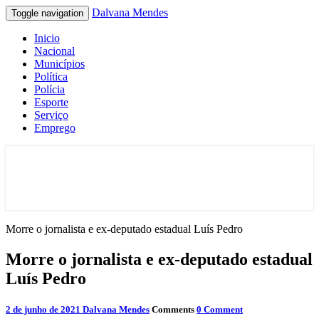
Dalvana Mendes
Toggle navigation
Inicio
Nacional
Municípios
Política
Polícia
Esporte
Serviço
Emprego
Espaço de conteúdo e leitura inteligente
Dalvana Mendes
Morre o jornalista e ex-deputado estadual Luís Pedro
Morre o jornalista e ex-deputado estadual
Luís Pedro
2 de junho de 2021
Dalvana Mendes
Comments
0 Comment