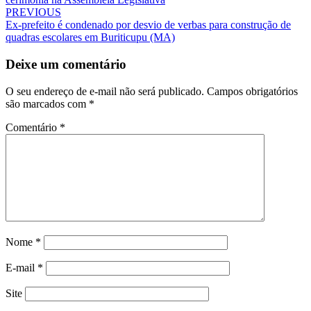
PREVIOUS
Ex-prefeito é condenado por desvio de verbas para construção de
quadras escolares em Buriticupu (MA)
Deixe um comentário
O seu endereço de e-mail não será publicado.
Campos obrigatórios
são marcados com
*
Comentário
*
Nome
*
E-mail
*
Site