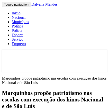
Dalvana Mendes
Toggle navigation
Inicio
Nacional
Municípios
Política
Polícia
Esporte
Serviço
Emprego
Espaço de conteúdo e leitura inteligente
Dalvana Mendes
Marquinhos propõe patriotismo nas escolas com execução dos hinos
Nacional e de São Luís
Marquinhos propõe patriotismo nas
escolas com execução dos hinos Nacional
e de São Luís