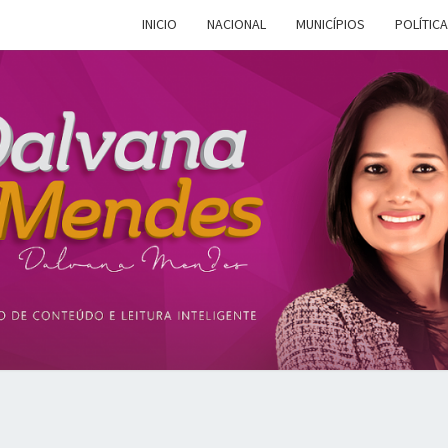
INICIO
NACIONAL
MUNICÍPIOS
POLÍTICA
DALV
Espaço De
Conteúdo E
Leitura
Inteligente
MEN