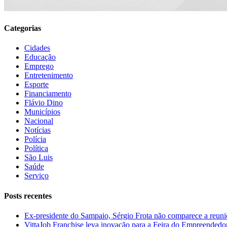
Categorias
Cidades
Educação
Emprego
Entretenimento
Esporte
Financiamento
Flávio Dino
Municípios
Nacional
Notícias
Polícia
Política
São Luis
Saúde
Serviço
Posts recentes
Ex-presidente do Sampaio, Sérgio Frota não comparece a reuniõe
VittaJob Franchise leva inovação para a Feira do Empreendedo