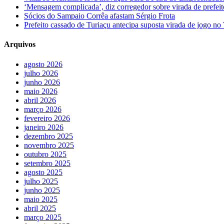
‘Mensagem complicada’, diz corregedor sobre virada de pref
Sócios do Sampaio Corrêa afastam Sérgio Frota
Prefeito cassado de Turiaçu antecipa suposta virada de jogo 
Arquivos
agosto 2026
julho 2026
junho 2026
maio 2026
abril 2026
março 2026
fevereiro 2026
janeiro 2026
dezembro 2025
novembro 2025
outubro 2025
setembro 2025
agosto 2025
julho 2025
junho 2025
maio 2025
abril 2025
março 2025