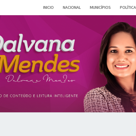
INICIO
NACIONAL
MUNICÍPIOS
POLÍTICA
DALV
Espaço De
Conteúdo E
Leitura
Inteligente
MEN