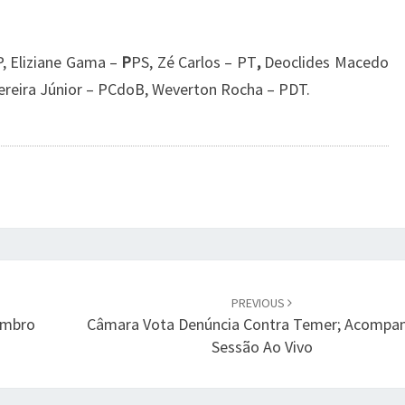
, Eliziane Gama –
P
PS, Zé Carlos – PT
,
Deoclides Macedo
ereira Júnior – PCdoB, Weverton Rocha – PDT.
PREVIOUS
embro
Câmara Vota Denúncia Contra Temer; Acompa
Sessão Ao Vivo