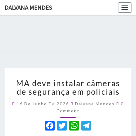
DALVANA MENDES
Togg
navig
DALVANA
Espaço De
Conteúdo
E Leitura
MENDES
Inteligente
MA
MA deve instalar câmeras
deve
instalar
de segurança em policiais
câmeras
de
Comme
16 De Junho De 2026
Dalvana Mendes
0
segurança
Comment
em
F
policiais
T
W
T
a
w
h
el