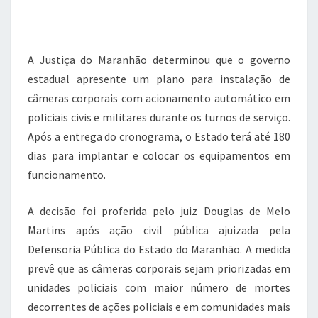
c
it
at
e
e
te
s
gr
A Justiça do Maranhão determinou que o governo
b
r
A
a
estadual apresente um plano para instalação de
o
p
m
câmeras corporais com acionamento automático em
o
p
policiais civis e militares durante os turnos de serviço.
k
Após a entrega do cronograma, o Estado terá até 180
dias para implantar e colocar os equipamentos em
funcionamento.
A decisão foi proferida pelo juiz Douglas de Melo
Martins após ação civil pública ajuizada pela
Defensoria Pública do Estado do Maranhão. A medida
prevê que as câmeras corporais sejam priorizadas em
unidades policiais com maior número de mortes
decorrentes de ações policiais e em comunidades mais