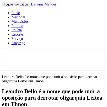
Dalvana Mendes
Toggle navigation
Inicio
Nacional
Municípios
Política
Polícia
Esporte
Serviço
Emprego
Espaço de conteúdo e leitura inteligente
Dalvana Mendes
Leandro Bello é o nome que pode unir a oposição para derrotar
oligarquia Leitoa em Timon
Leandro Bello é o nome que pode unir a
oposição para derrotar oligarquia Leitoa
em Timon