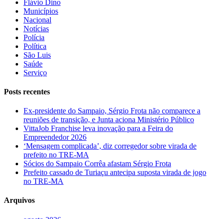
Flávio Dino
Municípios
Nacional
Notícias
Polícia
Política
São Luis
Saúde
Serviço
Posts recentes
Ex-presidente do Sampaio, Sérgio Frota não comparece a
reuniões de transição, e Junta aciona Ministério Público
VittaJob Franchise leva inovação para a Feira do
Empreendedor 2026
‘Mensagem complicada’, diz corregedor sobre virada de
prefeito no TRE-MA
Sócios do Sampaio Corrêa afastam Sérgio Frota
Prefeito cassado de Turiaçu antecipa suposta virada de jogo
no TRE-MA
Arquivos