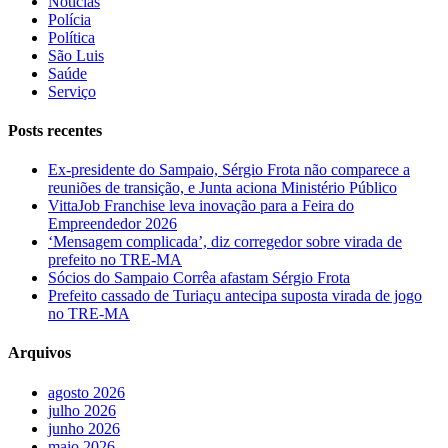
Notícias
Polícia
Política
São Luis
Saúde
Serviço
Posts recentes
Ex-presidente do Sampaio, Sérgio Frota não comparece a
reuniões de transição, e Junta aciona Ministério Público
VittaJob Franchise leva inovação para a Feira do
Empreendedor 2026
‘Mensagem complicada’, diz corregedor sobre virada de
prefeito no TRE-MA
Sócios do Sampaio Corrêa afastam Sérgio Frota
Prefeito cassado de Turiaçu antecipa suposta virada de jogo
no TRE-MA
Arquivos
agosto 2026
julho 2026
junho 2026
maio 2026