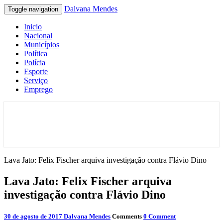
Dalvana Mendes
Toggle navigation
Inicio
Nacional
Municípios
Política
Polícia
Esporte
Serviço
Emprego
Espaço de conteúdo e leitura inteligente
Dalvana Mendes
Lava Jato: Felix Fischer arquiva investigação contra Flávio Dino
Lava Jato: Felix Fischer arquiva
investigação contra Flávio Dino
30 de agosto de 2017
Dalvana Mendes
Comments
0 Comment