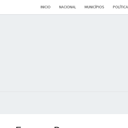
INICIO
NACIONAL
MUNICÍPIOS
POLÍTICA
DALV
Espaço De
Conteúdo E
Leitura
Inteligente
MEN
Jota