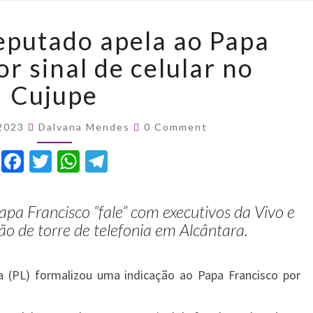
Inusitado!
eputado apela ao Papa
Deputado
apela
or sinal de celular no
ao
Cujupe
Papa
Francisco
Comments
por
 2023
Dalvana Mendes
0 Comment
sinal
F
T
W
T
de
a
w
h
el
celular
no
c
it
at
e
pa Francisco “fale” com executivos da Vivo e
Cujupe
e
te
s
gr
ão de torre de telefonia em Alcântara.
b
r
A
a
o
p
m
 (PL) formalizou uma indicação ao Papa Francisco por
o
p