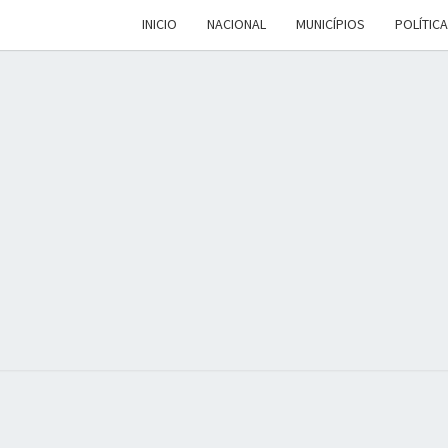
INICIO
NACIONAL
MUNICÍPIOS
POLÍTICA
DALV
Espaço De
Conteúdo E
Leitura
Inteligente
MEN