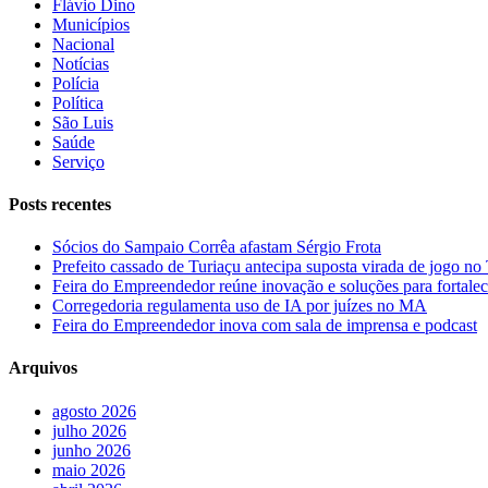
Flávio Dino
Municípios
Nacional
Notícias
Polícia
Política
São Luis
Saúde
Serviço
Posts recentes
Sócios do Sampaio Corrêa afastam Sérgio Frota
Prefeito cassado de Turiaçu antecipa suposta virada de jogo 
Feira do Empreendedor reúne inovação e soluções para fortalec
Corregedoria regulamenta uso de IA por juízes no MA
Feira do Empreendedor inova com sala de imprensa e podcast
Arquivos
agosto 2026
julho 2026
junho 2026
maio 2026