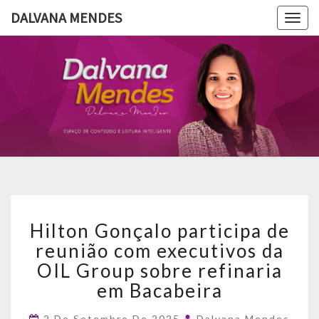
DALVANA MENDES
Togg
navig
DALVANA
Espaço De
Conteúdo
E Leitura
MENDES
Inteligente
Hilton
Hilton Gonçalo participa de
Gonçalo
participa
reunião com executivos da
de
OIL Group sobre refinaria
reunião
em Bacabeira
com
executivos
2 De Setembro De 2025
Dalvana Mendes