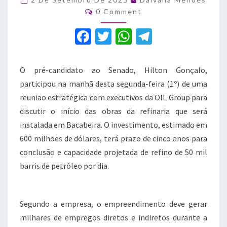
da
Comments
0 Comment
OIL
Group
F
T
W
T
sobre
a
refinaria
w
h
el
em
c
it
at
e
O pré-candidato ao Senado, Hilton Gonçalo,
Bacabeira
e
te
s
gr
participou na manhã desta segunda-feira (1º) de uma
b
r
A
a
reunião estratégica com executivos da OIL Group para
discutir o início das obras da refinaria que será
o
p
m
instalada em Bacabeira. O investimento, estimado em
o
p
600 milhões de dólares, terá prazo de cinco anos para
k
conclusão e capacidade projetada de refino de 50 mil
barris de petróleo por dia.
Segundo a empresa, o empreendimento deve gerar
milhares de empregos diretos e indiretos durante a