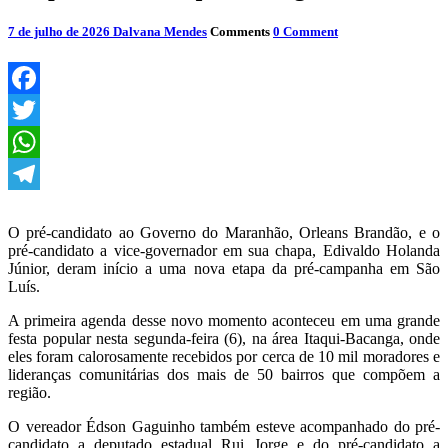
7 de julho de 2026
Dalvana Mendes
Comments
0 Comment
Facebook
Twitter
WhatsApp
Telegram
O pré-candidato ao Governo do Maranhão, Orleans Brandão, e o
pré-candidato a vice-governador em sua chapa, Edivaldo Holanda
Júnior, deram início a uma nova etapa da pré-campanha em São
Luís.
A primeira agenda desse novo momento aconteceu em uma grande
festa popular nesta segunda-feira (6), na área Itaqui-Bacanga, onde
eles foram calorosamente recebidos por cerca de 10 mil moradores e
lideranças comunitárias dos mais de 50 bairros que compõem a
região.
O vereador Édson Gaguinho também esteve acompanhado do pré-
candidato a deputado estadual Rui Jorge e do pré-candidato a