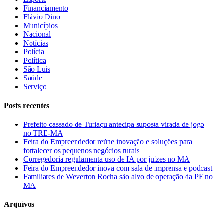
Financiamento
Flávio Dino
Municípios
Nacional
Notícias
Polícia
Política
São Luis
Saúde
Serviço
Posts recentes
Prefeito cassado de Turiaçu antecipa suposta virada de jogo
no TRE-MA
Feira do Empreendedor reúne inovação e soluções para
fortalecer os pequenos negócios rurais
Corregedoria regulamenta uso de IA por juízes no MA
Feira do Empreendedor inova com sala de imprensa e podcast
Familiares de Weverton Rocha são alvo de operação da PF no
MA
Arquivos