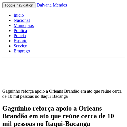
Dalvana Mendes
Toggle navigation
Inicio
Nacional
Municípios
Política
Polícia
Esporte
Serviço
Emprego
Espaço de conteúdo e leitura inteligente
Dalvana Mendes
Gaguinho reforça apoio a Orleans Brandão em ato que reúne cerca
de 10 mil pessoas no Itaqui-Bacanga
Gaguinho reforça apoio a Orleans
Brandão em ato que reúne cerca de 10
mil pessoas no Itaqui-Bacanga