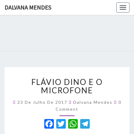
DALVANA MENDES
Togg
navig
DALVANA
Espaço De
Conteúdo
E Leitura
MENDES
Inteligente
FLÁVIO
FLÁVIO DINO E O
DINO
E
MICROFONE
O
MICROFONE
Comme
23 De Julho De 2017
Dalvana Mendes
0
Comment
F
T
W
T
a
w
h
el