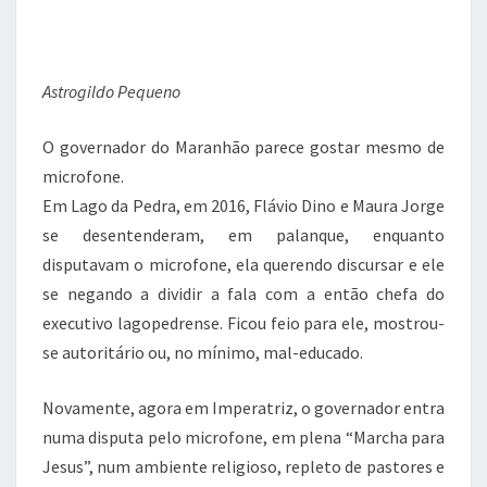
c
it
at
e
e
te
s
gr
Astrogildo Pequeno
b
r
A
a
o
p
m
O governador do Maranhão parece gostar mesmo de
o
p
microfone.
k
Em Lago da Pedra, em 2016, Flávio Dino e Maura Jorge
se desentenderam, em palanque, enquanto
disputavam o microfone, ela querendo discursar e ele
se negando a dividir a fala com a então chefa do
executivo lagopedrense. Ficou feio para ele, mostrou-
se autoritário ou, no mínimo, mal-educado.
Novamente, agora em Imperatriz, o governador entra
numa disputa pelo microfone, em plena “Marcha para
Jesus”, num ambiente religioso, repleto de pastores e