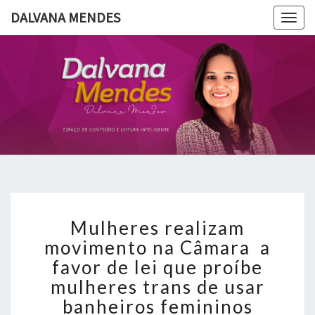
DALVANA MENDES
Togg
navig
DALVANA
Espaço De
Conteúdo
E Leitura
MENDES
Inteligente
Mulheres
Mulheres realizam
realizam
movimento
movimento na Câmara a
na
favor de lei que proíbe
Câmara
mulheres trans de usar
a
banheiros femininos
favor