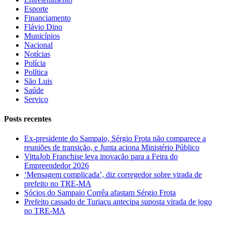
Esporte
Financiamento
Flávio Dino
Municípios
Nacional
Notícias
Polícia
Política
São Luis
Saúde
Serviço
Posts recentes
Ex-presidente do Sampaio, Sérgio Frota não comparece a
reuniões de transição, e Junta aciona Ministério Público
VittaJob Franchise leva inovação para a Feira do
Empreendedor 2026
‘Mensagem complicada’, diz corregedor sobre virada de
prefeito no TRE-MA
Sócios do Sampaio Corrêa afastam Sérgio Frota
Prefeito cassado de Turiaçu antecipa suposta virada de jogo
no TRE-MA