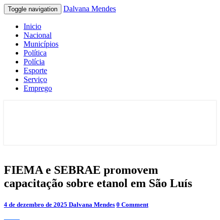
Dalvana Mendes
Toggle navigation
Inicio
Nacional
Municípios
Política
Polícia
Esporte
Serviço
Emprego
Espaço de conteúdo e leitura inteligente
Dalvana Mendes
FIEMA
FIEMA e SEBRAE promovem
e
capacitação sobre etanol em São Luís
SEBRAE
promovem
capacitação
Comments
4 de dezembro de 2025
Dalvana Mendes
0 Comment
sobre