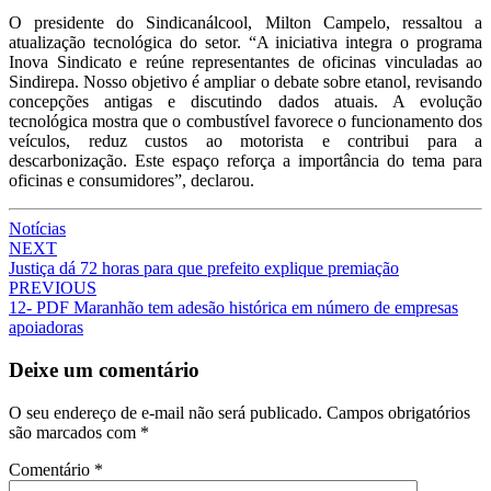
O presidente do Sindicanálcool, Milton Campelo, ressaltou a
atualização tecnológica do setor. “A iniciativa integra o programa
Inova Sindicato e reúne representantes de oficinas vinculadas ao
Sindirepa. Nosso objetivo é ampliar o debate sobre etanol, revisando
concepções antigas e discutindo dados atuais. A evolução
tecnológica mostra que o combustível favorece o funcionamento dos
veículos, reduz custos ao motorista e contribui para a
descarbonização. Este espaço reforça a importância do tema para
oficinas e consumidores”, declarou.
Notícias
Post
NEXT
Justiça dá 72 horas para que prefeito explique premiação
navigation
PREVIOUS
12- PDF Maranhão tem adesão histórica em número de empresas
apoiadoras
Deixe um comentário
O seu endereço de e-mail não será publicado.
Campos obrigatórios
são marcados com
*
Comentário
*