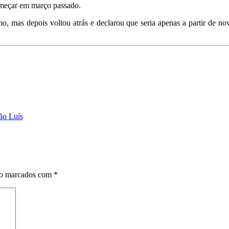
começar em março passado.
, mas depois voltou atrás e declarou que seria apenas a partir de nov
ão Luís
ão marcados com
*