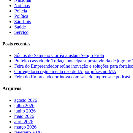
Nacional
Notícias
Polícia
Política
São Luis
Saúde
Serviço
Posts recentes
Sócios do Sampaio Corrêa afastam Sérgio Frota
Prefeito cassado de Turiaçu antecipa suposta virada de jogo 
Feira do Empreendedor reúne inovação e soluções para fortalec
Corregedoria regulamenta uso de IA por juízes no MA
Feira do Empreendedor inova com sala de imprensa e podcast
Arquivos
agosto 2026
julho 2026
junho 2026
maio 2026
abril 2026
março 2026
fevereiro 2026