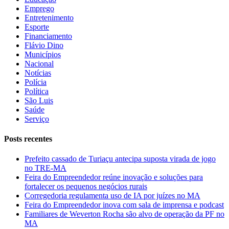
Emprego
Entretenimento
Esporte
Financiamento
Flávio Dino
Municípios
Nacional
Notícias
Polícia
Política
São Luis
Saúde
Serviço
Posts recentes
Prefeito cassado de Turiaçu antecipa suposta virada de jogo
no TRE-MA
Feira do Empreendedor reúne inovação e soluções para
fortalecer os pequenos negócios rurais
Corregedoria regulamenta uso de IA por juízes no MA
Feira do Empreendedor inova com sala de imprensa e podcast
Familiares de Weverton Rocha são alvo de operação da PF no
MA