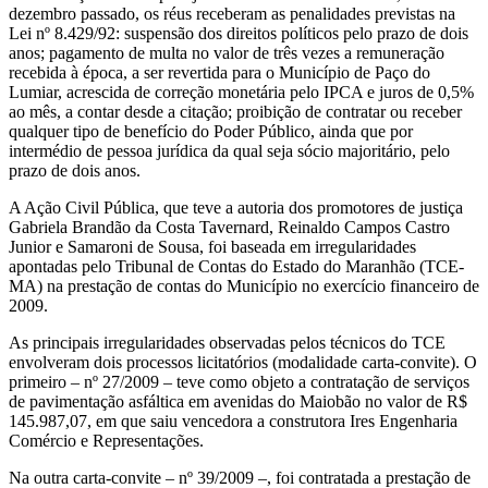
dezembro passado, os réus receberam as penalidades previstas na
Lei nº 8.429/92: suspensão dos direitos políticos pelo prazo de dois
anos; pagamento de multa no valor de três vezes a remuneração
recebida à época, a ser revertida para o Município de Paço do
Lumiar, acrescida de correção monetária pelo IPCA e juros de 0,5%
ao mês, a contar desde a citação; proibição de contratar ou receber
qualquer tipo de benefício do Poder Público, ainda que por
intermédio de pessoa jurídica da qual seja sócio majoritário, pelo
prazo de dois anos.
A Ação Civil Pública, que teve a autoria dos promotores de justiça
Gabriela Brandão da Costa Tavernard, Reinaldo Campos Castro
Junior e Samaroni de Sousa, foi baseada em irregularidades
apontadas pelo Tribunal de Contas do Estado do Maranhão (TCE-
MA) na prestação de contas do Município no exercício financeiro de
2009.
As principais irregularidades observadas pelos técnicos do TCE
envolveram dois processos licitatórios (modalidade carta-convite). O
primeiro – nº 27/2009 – teve como objeto a contratação de serviços
de pavimentação asfáltica em avenidas do Maiobão no valor de R$
145.987,07, em que saiu vencedora a construtora Ires Engenharia
Comércio e Representações.
Na outra carta-convite – nº 39/2009 –, foi contratada a prestação de