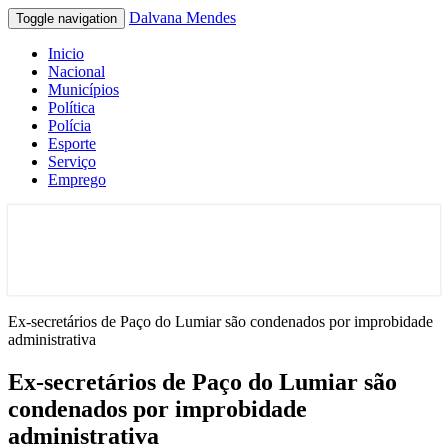
Dalvana Mendes
Toggle navigation
Inicio
Nacional
Municípios
Política
Polícia
Esporte
Serviço
Emprego
Espaço de conteúdo e leitura inteligente
Dalvana Mendes
Ex-secretários de Paço do Lumiar são condenados por improbidade
administrativa
Ex-secretários de Paço do Lumiar são
condenados por improbidade
administrativa