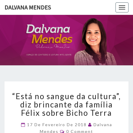
DALVANA MENDES
Togg
navig
DALVANA
Espaço De
Conteúdo
E Leitura
MENDES
Inteligente
“Está
“Está no sangue da cultura”,
no
sangue
diz brincante da família
da
Félix sobre Bicho Terra
cultura”,
diz
17 De Fevereiro De 2018
Dalvana
brincante
Comments
Mendes
0 Comment