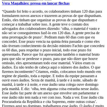
Vera Magalhães: pressa em lançar flechas
“Quando foi feito o acordo, os colaboradores tinham 120 dias para
formularem novos anexos e trazerem as provas de que dispunham.
Então, eles tinham que organizar as provas de que dispunham e
começar a trabalhar sobre isso. A gente teve o contato dos
advogados dos colaboradores dizendo: ‘olha, o material é vasto e
não sei se conseguiremos fazê-lo em 120 dias. A gente precisa de
uma prorrogação de prazo’. Pediram mais 60 dias com que eu
concordei. Esse prazo vencia na quinta-feira passada e como eles
não tiveram conhecimento da decisão ministro Fachin que concedeu
os 60 dias, para respeitar o prazo inicial, todo esse prazo foi
apresentado. Parece que foi apresentado também o material bruto
para que não se perdesse o prazo, para que não dizer que houve
omissão, eles apresentaram todo esse material. Vários eram os
áudios. Eu não tenho de cabeça aqui o número dos áudios. O que
fizemos incontinente? Criamos, então, colocamos todo mundo em
regime de plantão, toda a equipe. E todos da equipe passaram a
ouvir esses áudios. Sexta de manhã, à tarde e à noite, sábado de
manhã, à tarde e à noite, e esse áudio uma colega ouve domingo
pela manhã. E diz: ‘olha, tem alguma coisa estranha nesse áudio.
Esse áudio faz parte de um anexo que envolve um parlamentar e
esse áudio não tem nada a ver com isso. Nada a ver. Esse áudio cita
Procuradoria da República e cita Supremo, entre outras coisas’.
Fizemos aqui no domingo, trabalhamos esse áudio. O áudio é muito