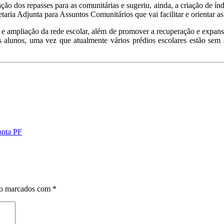
ão dos repasses para as comunitárias e sugeriu, ainda, a criação de ín
aria Adjunta para Assuntos Comunitários que vai facilitar e orientar as
 ampliação da rede escolar, além de promover a recuperação e expansã
 alunos, uma vez que atualmente vários prédios escolares estão sem a
onta PF
ão marcados com
*