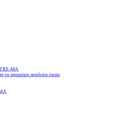
no TRE-MA
er os pequenos negócios rurais
o MA