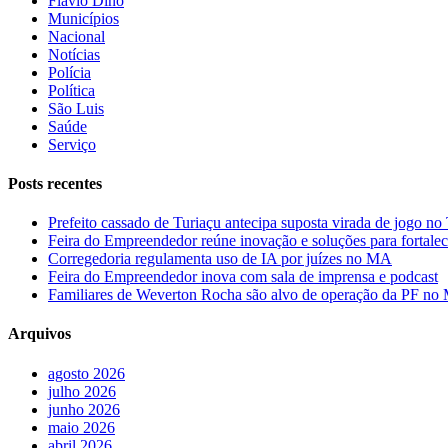
Flávio Dino
Municípios
Nacional
Notícias
Polícia
Política
São Luis
Saúde
Serviço
Posts recentes
Prefeito cassado de Turiaçu antecipa suposta virada de jogo 
Feira do Empreendedor reúne inovação e soluções para fortalec
Corregedoria regulamenta uso de IA por juízes no MA
Feira do Empreendedor inova com sala de imprensa e podcast
Familiares de Weverton Rocha são alvo de operação da PF n
Arquivos
agosto 2026
julho 2026
junho 2026
maio 2026
abril 2026