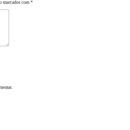
ão marcados com
*
mentar.