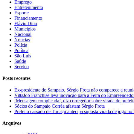
Emprego
Entretenimento
Esporte
Financiamento
Flávio Dino
Municípios
Nacional
Notícias
Polícia
Política
São Luis
Saúde
Serviço
Posts recentes
Ex-presidente do Sampaio, Sérgio Frota não comparece a reuniõe
VittaJob Franchise leva inovação para a Feira do Empreendedo
‘Mensagem complicada’, diz corregedor sobre virada de pref
Sócios do Sampaio Corrêa afastam Sérgio Frota
Prefeito cassado de Turiaçu antecipa suposta virada de jogo 
Arquivos