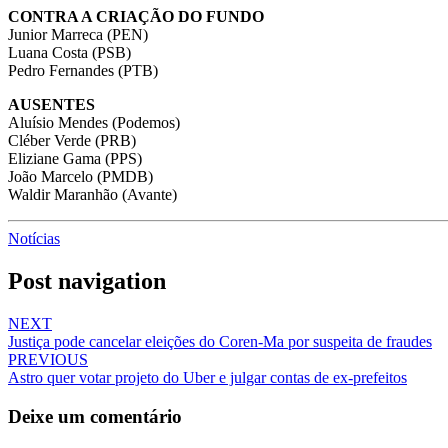
CONTRA A CRIAÇÃO DO FUNDO
Junior Marreca (PEN)
Luana Costa (PSB)
Pedro Fernandes (PTB)
AUSENTES
Aluísio Mendes (Podemos)
Cléber Verde (PRB)
Eliziane Gama (PPS)
João Marcelo (PMDB)
Waldir Maranhão (Avante)
Notícias
Post navigation
NEXT
Justiça pode cancelar eleições do Coren-Ma por suspeita de fraudes
PREVIOUS
Astro quer votar projeto do Uber e julgar contas de ex-prefeitos
Deixe um comentário