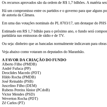
Os recursos aprovados são da ordem de R$ 1,7 bilhões. A matéria será
Há um compromisso entre os partidos e o governo para que alguns ponto
de autoria da Câmara.
Em uma das
votações nominais
do PL 8703/17, um
destaque
do PHS q
Estimado em R$ 1,7 bilhão para o próximo ano, o fundo será compos
partidária nas emissoras de rádio e de TV.
Ou seja: dinheiro que as bancadas normalmente indicavam para obras e
Veja abaixo como votaram os deputados do Maranhão.
A FAVOR DA CRIAÇÃO DO FUNDO
Alberto Filho (PMDB)
André Fufuca (PP)
Deoclides Macedo (PDT)
Hildo Rocha (PMDB)
José Reinaldo (PSB)
Juscelino Filho (DEM)
Rubens Pereira Júnior (PCdoB)
Victor Mendes (PSD)
Weverton Rocha (PDT)
Zé Carlos (PT)