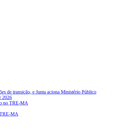
s de transição, e Junta aciona Ministério Público
r 2026
eito no TRE-MA
no TRE-MA