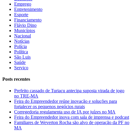
Emprego
Entretenimento
Esporte
Financiamento
Flávio Dino
Municípios
Nacional
Notícias
Polícia
Política
São Luis
Saúde
Serviço
Posts recentes
Prefeito cassado de Turiaçu antecipa suposta virada de jogo
no TRE-MA
Feira do Empreendedor reúne inovação e soluções para
fortalecer os pequenos negócios rurais
Corregedoria regulamenta uso de IA por juízes no MA
Feira do Empreendedor inova com sala de imprensa e podcast
Familiares de Weverton Rocha são alvo de operação da PF no
MA