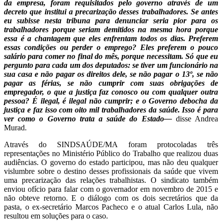
da empresa, foram requisitados pelo governo através de um
decreto que institui a precarização desses trabalhadores. Se antes
eu subisse nesta tribuna para denunciar seria pior para os
trabalhadores porque seriam demitidos na mesma hora porque
essa é a chantagem que eles enfrentam todos os dias. Preferem
essas condições ou perder o emprego? Eles preferem o pouco
salário para comer no final do mês, porque necessitam. Só que eu
pergunto para cada um dos deputados: se tiver um funcionário na
sua casa e não pagar os direitos dele, se não pagar o 13º, se não
pagar as férias, se não cumprir com suas obrigações de
empregador, o que a justiça faz conosco ou com qualquer outra
pessoa?
É
ilegal, é ilegal não cumprir; e o Governo debocha da
justiça e faz isso com oito mil trabalhadores da saúde. Isso é para
ver como o Governo trata a saúde do Estado—
disse Andrea
Murad.
Através do SINDSAÚDE/MA foram protocoladas três
representações no Ministério Público do Trabalho que realizou duas
audiências. O governo do estado participou, mas não deu qualquer
vislumbre sobre o destino desses profissionais da saúde que vivem
uma precarização das relações trabalhistas. O sindicato também
enviou ofício para falar com o governador em novembro de 2015 e
não obteve retorno. E o diálogo com os dois secretários que da
pasta, o ex-secretário Marcos Pacheco e o atual Carlos Lula, não
resultou em soluções para o caso.