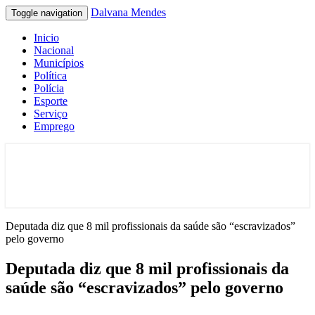
Dalvana Mendes
Toggle navigation
Inicio
Nacional
Municípios
Política
Polícia
Esporte
Serviço
Emprego
Espaço de conteúdo e leitura inteligente
Dalvana Mendes
Deputada diz que 8 mil profissionais da saúde são “escravizados”
pelo governo
Deputada diz que 8 mil profissionais da
saúde são “escravizados” pelo governo