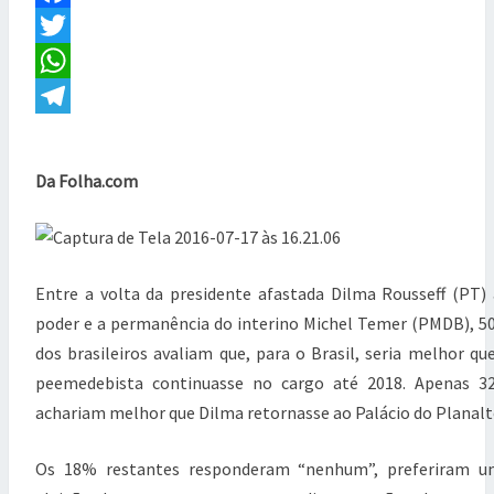
E
m
F
N
a
T
i
a
T
S
o
c
w
W
r
i
e
i
h
T
a
p
b
t
a
e
Da Folha.com
r
o
t
t
l
e
f
o
e
s
e
e
k
r
A
g
r
Entre a volta da presidente afastada Dilma Rousseff (PT)
e
p
r
p
poder e a permanência do interino Michel Temer (PMDB), 
e
p
a
dos brasileiros avaliam que, para o Brasil, seria melhor qu
r
m
peemedebista continuasse no cargo até 2018. Apenas 3
m
a
achariam melhor que Dilma retornasse ao Palácio do Planalt
n
ê
Os 18% restantes responderam “nenhum”, preferiram u
n