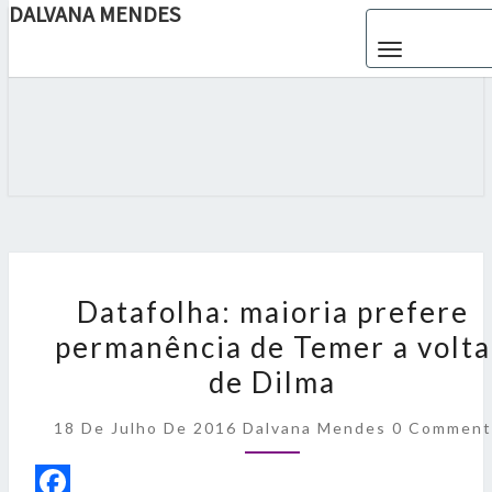
DALVANA MENDES
Toggle navigat
DALVANA
Espaço De
Conteúdo
E Leitura
MENDES
Inteligente
D
a
Datafolha: maioria prefere
t
permanência de Temer a volta
a
f
de Dilma
o
l
C
18 De Julho De 2016
Dalvana Mendes
0 Comment
h
O
a
M
:
M