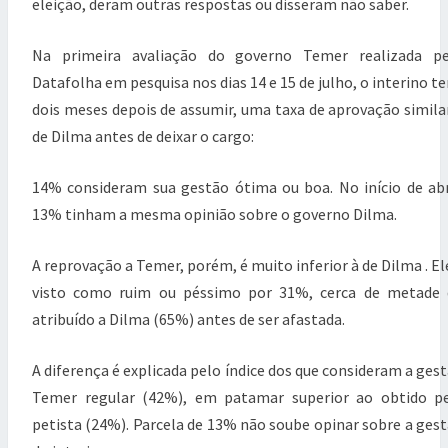
c
eleição, deram outras respostas ou disseram não saber.
i
a
Na primeira avaliação do governo Temer realizada pe
d
e
Datafolha em pesquisa nos dias 14 e 15 de julho, o interino t
T
dois meses depois de assumir, uma taxa de aprovação simila
e
de Dilma antes de deixar o cargo:
m
e
r
14% consideram sua gestão ótima ou boa. No início de abr
a
13% tinham a mesma opinião sobre o governo Dilma.
v
o
l
A reprovação a Temer, porém, é muito inferior à de Dilma . El
t
visto como ruim ou péssimo por 31%, cerca de metade 
a
atribuído a Dilma (65%) antes de ser afastada.
d
e
D
A diferença é explicada pelo índice dos que consideram a ges
i
Temer regular (42%), em patamar superior ao obtido p
l
m
petista (24%). Parcela de 13% não soube opinar sobre a ges
a